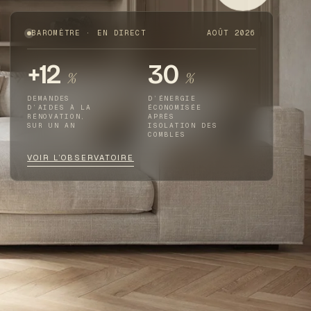
BAROMÈTRE · EN DIRECT
AOÛT 2026
+12
30
%
%
DEMANDES
D’ÉNERGIE
D’AIDES À LA
ÉCONOMISÉE
RÉNOVATION,
APRÈS
SUR UN AN
ISOLATION DES
COMBLES
VOIR L’OBSERVATOIRE