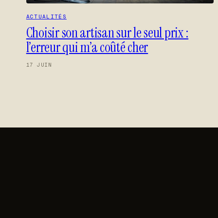
ACTUALITÉS
Choisir son artisan sur le seul prix :
l’erreur qui m’a coûté cher
17 JUIN