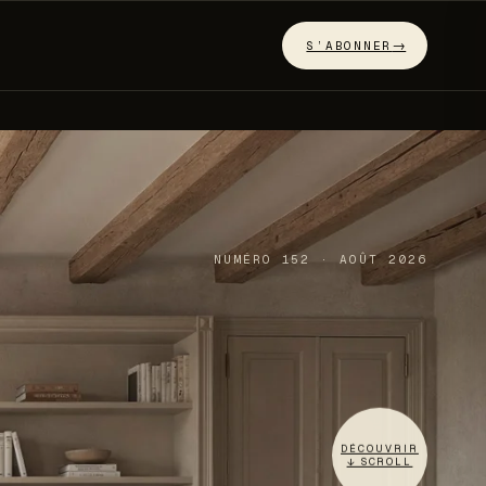
S’ABONNER
NUMÉRO
152
·
AOÛT 2026
DÉCOUVRIR
↓︎ SCROLL