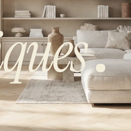
iques
.