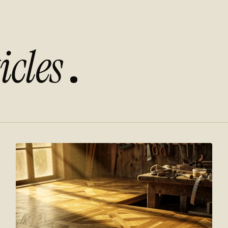
icles
.