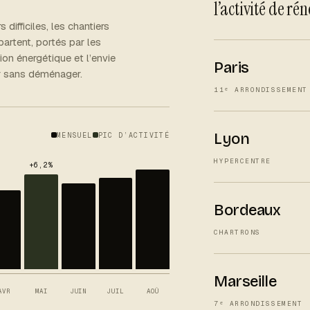
l’activité de ré
 difficiles, les chantiers
partent, portés par les
tion énergétique et l’envie
Paris
r sans déménager.
11ᵉ ARRONDISSEMENT
Lyon
MENSUEL
PIC D’ACTIVITÉ
HYPERCENTRE
Bordeaux
CHARTRONS
Marseille
AVR
MAI
JUIN
JUIL
AOÛ
7ᵉ ARRONDISSEMENT