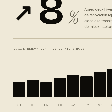
8
.
↗︎
%
Après deux hivers
de rénovation re
aides à la transi
de mieux habite
INDICE RÉNOVATION · 12 DERNIERS MOIS
SEP
OCT
NOV
DÉC
JAN
FÉV
MAR