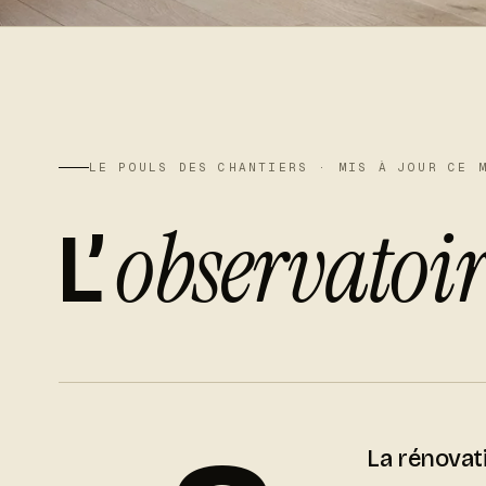
LE POULS DES CHANTIERS · MIS À JOUR CE 
observatoir
L’
La rénovat