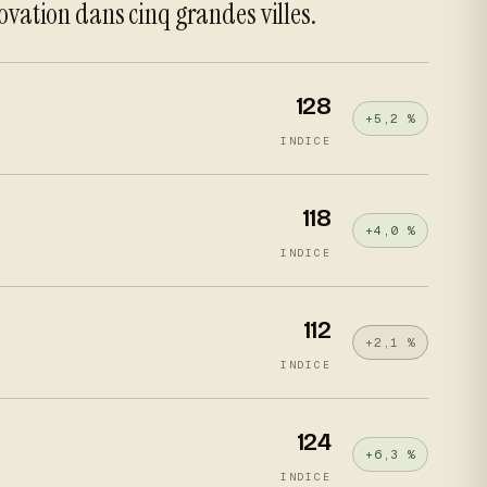
novation dans cinq grandes villes.
128
+5,2 %
INDICE
118
+4,0 %
INDICE
112
+2,1 %
INDICE
124
+6,3 %
INDICE