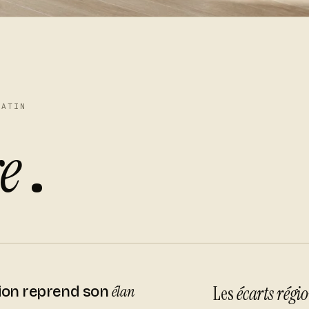
MATIN
e
.
élan
Les
écarts rég
ion reprend son