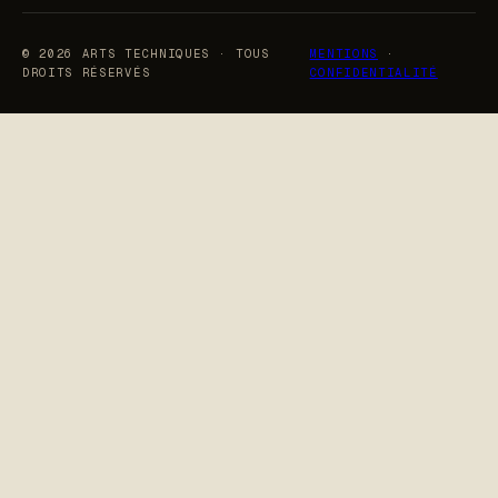
©
2026
ARTS TECHNIQUES · TOUS
MENTIONS
·
DROITS RÉSERVÉS
CONFIDENTIALITÉ