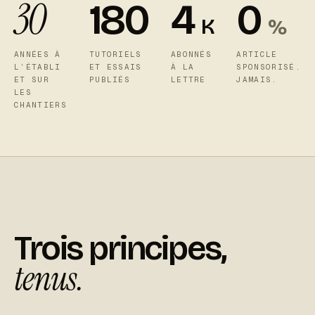
30
180
4
0
K
%
ANNÉES À
TUTORIELS
ABONNÉS
ARTICLE
L’ÉTABLI
ET ESSAIS
À LA
SPONSORISÉ.
ET SUR
PUBLIÉS
LETTRE
JAMAIS.
LES
CHANTIERS
Trois principes,
tenus.