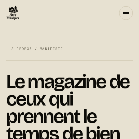
Aller
au
contenu
· À PROPOS / MANIFESTE
Le magazine de
ceux qui
prennent le
temps de bien