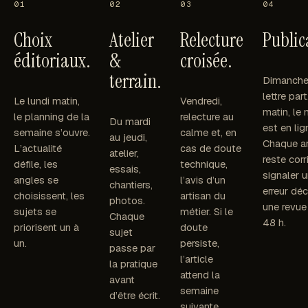
Choix
Atelier
Relecture
Public
éditoriaux.
&
croisée.
terrain.
Dimanche 
lettre part
Le lundi matin,
Vendredi,
matin, le
le planning de la
relecture au
Du mardi
est en lig
semaine s’ouvre.
calme et, en
au jeudi,
Chaque ar
L’actualité
cas de doute
atelier,
reste corri
défile, les
technique,
essais,
signaler 
angles se
l’avis d’un
chantiers,
erreur dé
choisissent, les
artisan du
photos.
une revue
sujets se
métier. Si le
Chaque
48 h.
priorisent un à
doute
sujet
un.
persiste,
passe par
l’article
la pratique
attend la
avant
semaine
d’être écrit.
suivante.